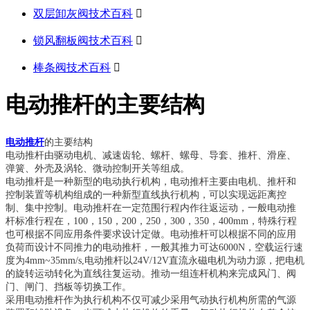
双层卸灰阀技术百科

锁风翻板阀技术百科

棒条阀技术百科

​电动推杆的主要结构
电动推杆
的主要结构
电动推杆由驱动电机、减速齿轮、螺杆、螺母、导套、推杆、滑座、
弹簧、外壳及涡轮、微动控制开关等组成。
电动推杆是一种新型的电动执行机构，电动推杆主要由电机、推杆和
控制装置等机构组成的一种新型直线执行机构，可以实现远距离控
制、集中控制。电动推杆在一定范围行程内作往返运动，一般电动推
杆标准行程在，100，150，200，250，300，350，400mm，特殊行程
也可根据不同应用条件要求设计定做。电动推杆可以根据不同的应用
负荷而设计不同推力的电动推杆，一般其推力可达6000N，空载运行速
度为4mm~35mm/s,电动推杆以24V/12V直流永磁电机为动力源，把电机
的旋转运动转化为直线往复运动。推动一组连杆机构来完成风门、阀
门、闸门、挡板等切换工作。
采用电动推杆作为执行机构不仅可减少采用气动执行机构所需的气源