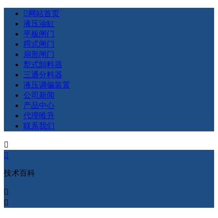

网站首页
液压油缸
平板闸门
腭式闸门
扇形闸门
犁式卸料器
三通分料器
液压调偏装置
公司新闻
产品中心
代理唯升
联系我们


技术百科

