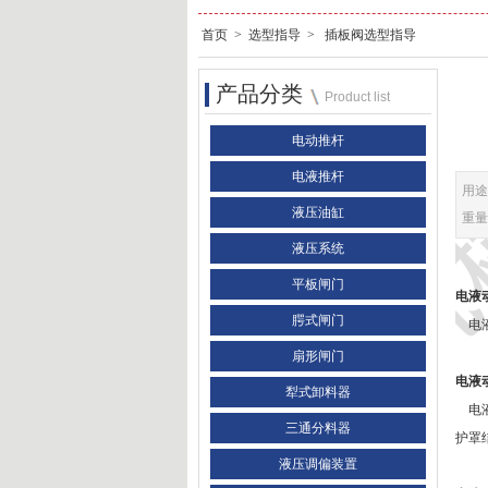
首页
>
选型指导
>
插板阀选型指导
产品分类
Product list
电动推杆
电液推杆
用途
液压油缸
重量
液压系统
平板闸门
电液
腭式闸门
电液
扇形闸门
电液
犁式卸料器
电
三通分料器
护罩
液压调偏装置