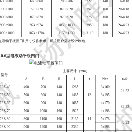
600×600
660×660
706×706
2220
140
16-Φ18
700×700
770×770
820×820
2520
160
20-Φ18
800×800
870×870
920×920
2750
160
20-Φ18
900×900
974×974
1030×1030
2950
180
24-Φ23
000×1000
1074×1704
1130×1130
3110
180
24-Φ23
电液动平板闸门L尺寸仅作参考，可按用户需求设计制造。
-0.6型电液动平板闸门
主要尺寸（mm）
型号
A
B
H
L
t
Nxa
n-Φ
DPZ-40
400
790
140
1285
3x160
24-22
DPZ-50
500
890
140
1485
12
3x195
DPZ-60
600
990
140
1685
4x170
32-22
DPZ-70
700
1090
160
1925
4x198
DPZ-80
800
1190
160
2135
14
5x178
40-22
DPZ-90
900
1290
180
2335
5x198