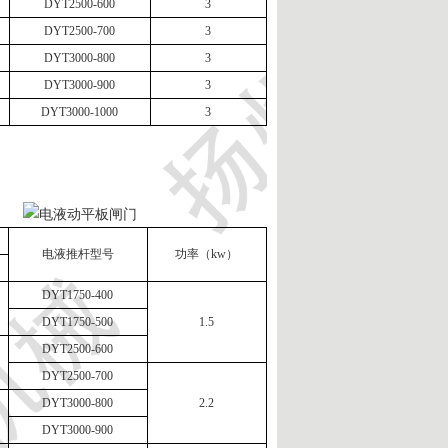
DYT2500-600
3
DYT2500-700
3
DYT3000-800
3
DYT3000-900
3
DYT3000-1000
3
电液推杆型号
功率（kw）
DYT1750-400
DYT1750-500
1.5
DYT2500-600
DYT2500-700
DYT3000-800
2.2
DYT3000-900