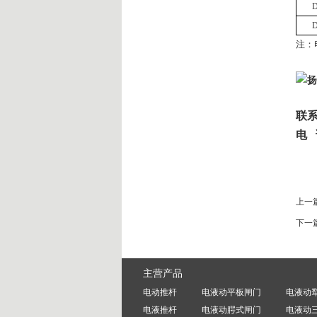
D
D
注：
联
电 
上一
下一
主营产品
电动推杆
电液动平板闸门
电液动
电液推杆
电液动腭式闸门
电液动