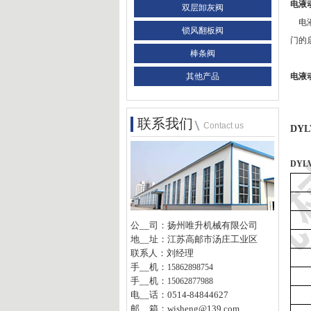
电液
双层卸灰阀
电液
锁风翻板阀
门的
棒条阀
其他产品
电液
联系我们
Contact us
DY
DYLV
公
__
司：扬州唯升机械有限公司
地
__
址：江苏高邮市汤庄工业区
联系人：刘经理
手
__
机：
15862898754
手
__
机：
15062877988
电
__话
：
0514-
84844627
邮
__
箱：
wisheng@139.com