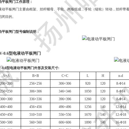
动平板闸门工作原理：
动平板闸门
主要由框架、丝杆螺母、手轮、闸板组成，手轮（链轮）转动，丝杆带
启闭目的。
动平板闸门
型号编制说明：
LV-0.6型电液动平板闸门
-0.6型
电液动
平板闸门外形及安装尺寸
:
A×A
B×B
C×C
L
H
n-d
200×200
256×256
306×306
920
120
8-Φ14
250×250
306×306
346×346
1050
120
8-Φ14
300×300
336×336
396×396
1260
120
8-Φ14
400×400
456×456
496×496
1256
140
12-Φ14
450×450
510×510
556×556
1670
140
12-Φ18
500×500
560×560
606×606
1890
140
16-Φ18