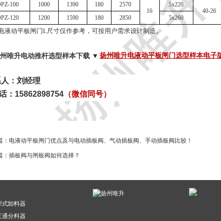
PZ-100
1000
1390
180
2570
5x220
16
40-26
PZ-120
1200
1590
180
2850
5x260
电液动平板闸门
L尺寸仅作参考，可按用户需求设计制造。
扬州唯升电液动平板闸门选型样本电子版 
系人：刘经理
话：
15862898754
（微信同号）
篇：
电液动平板闸门优点及与电动插板阀、气动插板阀、手动插板阀比较！
篇：
插板阀与闸板阀如何选择？
犁式卸料器
三通分料器