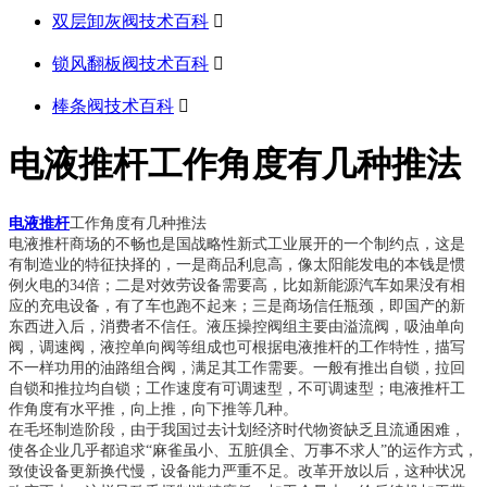
双层卸灰阀技术百科

锁风翻板阀技术百科

棒条阀技术百科

​电液推杆工作角度有几种推法
电液推杆
工作角度有几种推法
电液推杆商场的不畅也是国战略性新式工业展开的一个制约点，这是
有制造业的特征抉择的，一是商品利息高，像太阳能发电的本钱是惯
例火电的34倍；二是对效劳设备需要高，比如新能源汽车如果没有相
应的充电设备，有了车也跑不起来；三是商场信任瓶颈，即国产的新
东西进入后，消费者不信任。液压操控阀组主要由溢流阀，吸油单向
阀，调速阀，液控单向阀等组成也可根据电液推杆的工作特性，描写
不一样功用的油路组合阀，满足其工作需要。一般有推出自锁，拉回
自锁和推拉均自锁；工作速度有可调速型，不可调速型；电液推杆工
作角度有水平推，向上推，向下推等几种。
在毛坯制造阶段，由于我国过去计划经济时代物资缺乏且流通困难，
使各企业几乎都追求“麻雀虽小、五脏俱全、万事不求人”的运作方式，
致使设备更新换代慢，设备能力严重不足。改革开放以后，这种状况