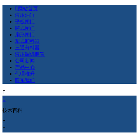

网站首页
液压油缸
平板闸门
腭式闸门
扇形闸门
犁式卸料器
三通分料器
液压调偏装置
公司新闻
产品中心
代理唯升
联系我们


技术百科

