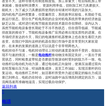
改变不大。这样导致毛坯制造精度低、加工余量大；给后续机加工带
来困难，致使材料浪费大 、资源利用率低，切削加工时刀具磨损大、
能耗大；为了减少刀具磨损而使用的冷却液对环境的污染加大。
国内机电产品种类繁多，但普遍而言，系统效率比较低，长期处于低
效运行状态。部分生产机电系统的企业对机电系统所带来的经济效益
缺乏认知，或对进行机电节能改造的技术题目存在障碍。业内认为，
虽然节能机电设备曾长期处于不冷不热状态，但在倡导低碳、节能减
排政策的推动下，节能机电设备推广应用必将出现实质性的进展。在
市场经济发达的今天，我们的电液推杆机器整体上也在发生着巨大的
改变。在我们中国向这样的机器在我们市场中是非常受到大家欢迎
的，在未来的发展的道路上可以说是个非常明两色入。
电机转动不匀速，电机转动理论上转动的速度是保持不变的，假如出
现不匀速的情况，一般是
电动推杆
推动物没有固定良好，一直出于摇
晃状态，同时检查皮带轮是否磨损导致滚动时受到的阻力不一致。电
动推杆以电动机为动力源，通过电动机正向旋转，使液压油通过双向
齿轮泵输出压力油，经油路集成块，送至工作油缸，实现活塞杆的往
复运动。电动推杆工作时，如活塞杆所受外力超过额定的输出力或活
塞已到终点，电机仍在转动，这时油路中油压增高到调定的压力，溢
流阀迅速而准确地溢流，实现过载自动保护。
返回列表

电话