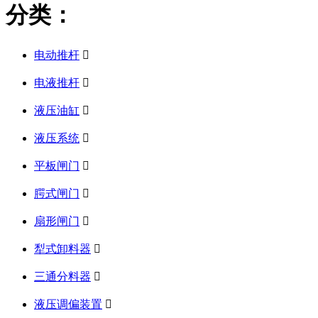
分类：
电动推杆

电液推杆

液压油缸

液压系统

平板闸门

腭式闸门

扇形闸门

犁式卸料器

三通分料器

液压调偏装置
