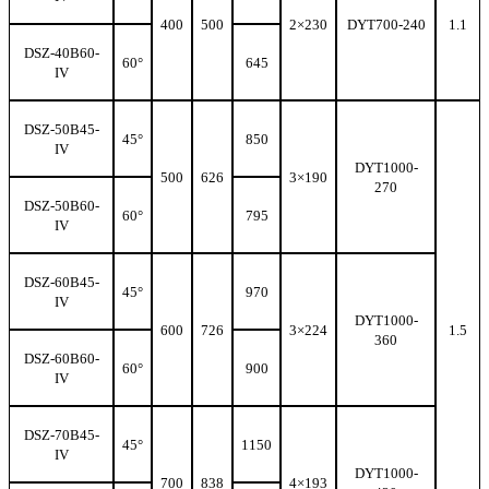
400
500
2
×230
DYT700-240
1.1
DSZ-40B60-
60°
645
IV
DSZ-50B45-
45°
850
IV
DYT1000-
500
626
3
×190
270
DSZ-50B60-
60°
795
IV
DSZ-60B45-
45°
970
IV
DYT1000-
600
726
3
×224
1.5
360
DSZ-60B60-
60°
900
IV
DSZ-70B45-
45°
1150
IV
DYT1000-
700
838
4
×193