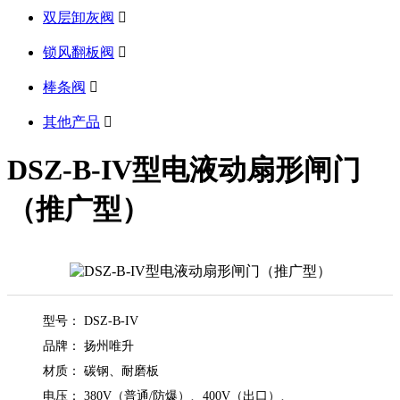
双层卸灰阀

锁风翻板阀

棒条阀

其他产品

DSZ-B-IV型电液动扇形闸门
（推广型）
型号：
DSZ-B-IV
品牌： 扬州唯升
材质： 碳钢、耐磨板
电压： 380V（普通/防爆）、400V（出口）、