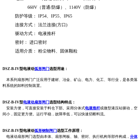
660V（普通/防爆）、1140V（防爆）
防护等级： IP54、IP55、IP65
连接方式： 法兰连接(方口)
驱动方式： 电液推杆
密封： 进口密封
适用介质： 粉尘物料、固体颗粒
DSZ-B-IV型电液动
弧形闸门
选型用途：
本系列扇形闸门广泛应用于建材、冶金、矿山、电力、化工、等行业，是各类落
料系统的卸料控制装置。
DSZ-B-IV型
电液动扇形闸门
选型结构特点：
安装方便，可直接安装于料仓下部。采用分体式
电液推杆
或微型液压站驱动，空
间小，固定更方便。运行平稳，故障率低，可以快速切断料流。
DSZ-B-IV型电液动
弧形钢制闸门
选型
工作原理：
电液动扇形闸门选型由本体、扇形闸板、轴、密封、执行机构等部件构成，
分体