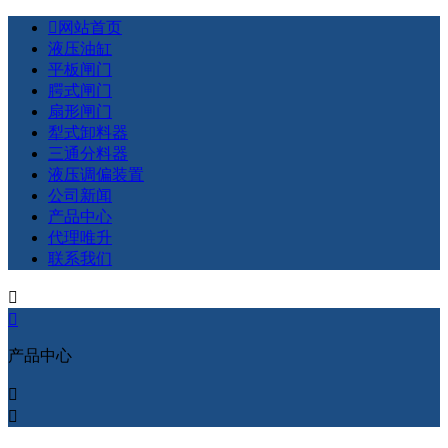

网站首页
液压油缸
平板闸门
腭式闸门
扇形闸门
犁式卸料器
三通分料器
液压调偏装置
公司新闻
产品中心
代理唯升
联系我们


产品中心

