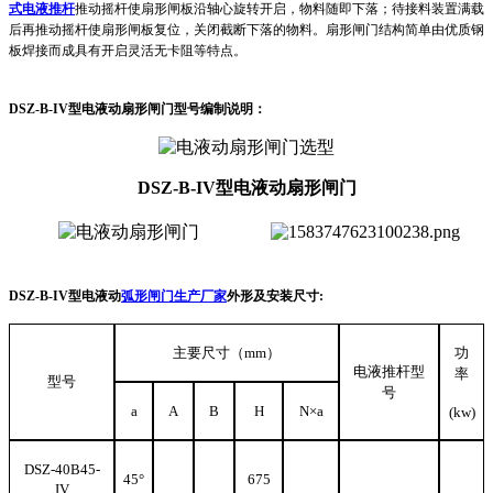
式电液推杆
推动摇杆使扇形闸板沿轴心旋转开启，物料随即下落；待接料装置满载
后再推动摇杆使扇形闸板复位，关闭截断下落的物料。扇形闸门结构简单由优质钢
板焊接而成具有开启灵活无卡阻等特点。
DSZ-B-IV
型电液动扇形闸门
型号编制说明：
DSZ-B-IV型电液动扇形闸门
DSZ-B-IV型电液动
弧形闸门生产厂家
外形及安装尺寸:
主要尺寸（mm）
功
电液推杆型
率
型号
号
a
A
B
H
N
×a
(kw)
DSZ-40B45-
45°
675
IV