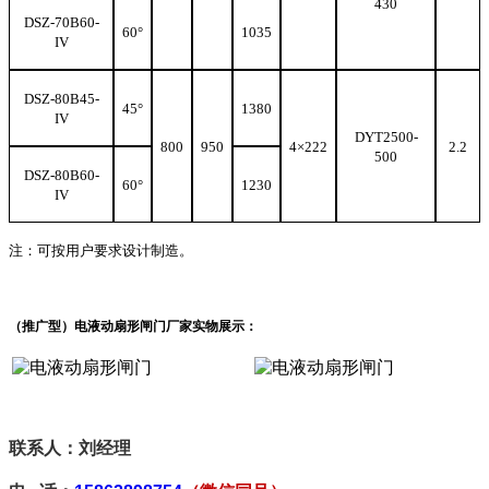
430
DSZ-70B60-
60°
1035
IV
DSZ-80B45-
45°
1380
IV
DYT2500-
800
950
4
×222
2.2
500
DSZ-80B60-
60°
1230
IV
注：
可按用户要求设计制造。
（推广型）电液动
扇形闸门厂家实物展示：
联系人：刘经理