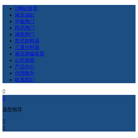

网站首页
液压油缸
平板闸门
腭式闸门
扇形闸门
犁式卸料器
三通分料器
液压调偏装置
公司新闻
产品中心
代理唯升
联系我们


选型指导

