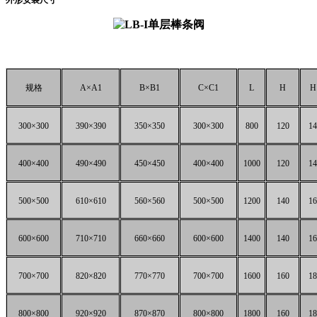
规格
A×A1
B×B1
C×C1
L
H
H
300×300
390×390
350×350
300×300
800
120
14
400×400
490×490
450×450
400×400
1000
120
14
500×500
610×610
560×560
500×500
1200
140
16
600×600
710×710
660×660
600×600
1400
140
16
700×700
820×820
770×770
700×700
1600
160
18
800×800
920×920
870×870
800×800
1800
160
18