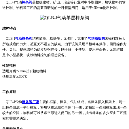
QLB-I气动
棒条阀
是根据建材、矿山、冶金等行业对中小型固体、块状物料的输
送控制、给料等工艺的需要而研制的一种新型闸门，适用于≤50mm物料控制。
结构特点
QLB-I
气动棒条阀
结构简单、易操作，无卡阻，克服了
气动插板阀
因物料颗粒大
所造成启闭力大，甚至关不进去的缺点。由于该阀采用单根棒条操作，因而操作方
便、灵活、整体结构为优质型钢焊接，刚性好、不变型、使用寿命长，无需维修，
是中小型晶状、块状物料控制的理想设备。
性能指标
适用介质:50mm以下颗粒物料
适用温度:≤300℃
工作原理
Q
LB-I气动
棒条阀厂家
主要由框架、棒条、气缸组成，当棒条插入框架上，则一
组棒条组成一平行栅板，将块状物流阻挡再闸门一侧，若抽出一条则栅板出现一条
较大的空隙，物料就可以从该空隙进入闸门的另一侧，抽出棒条的多少应由工艺流
程的需要来决定。
外形安装尺寸