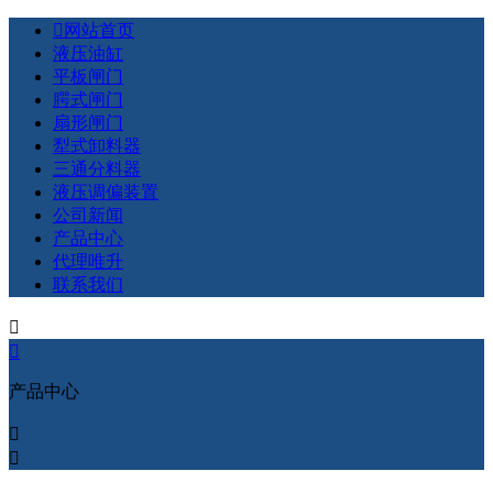

网站首页
液压油缸
平板闸门
腭式闸门
扇形闸门
犁式卸料器
三通分料器
液压调偏装置
公司新闻
产品中心
代理唯升
联系我们


产品中心

