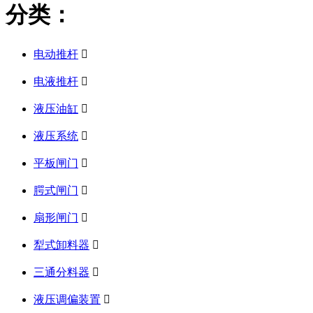
分类：
电动推杆

电液推杆

液压油缸

液压系统

平板闸门

腭式闸门

扇形闸门

犁式卸料器

三通分料器

液压调偏装置
