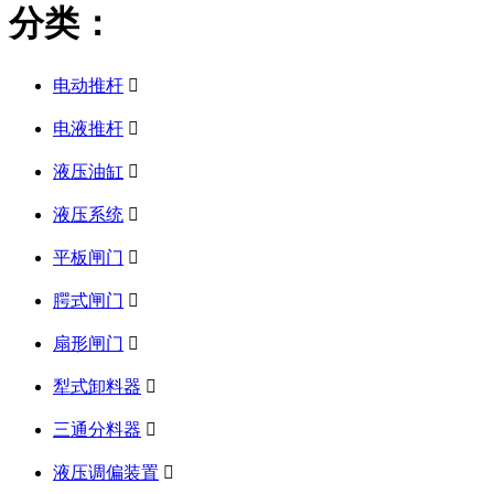
分类：
电动推杆

电液推杆

液压油缸

液压系统

平板闸门

腭式闸门

扇形闸门

犁式卸料器

三通分料器

液压调偏装置
