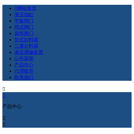

网站首页
液压油缸
平板闸门
腭式闸门
扇形闸门
犁式卸料器
三通分料器
液压调偏装置
公司新闻
产品中心
代理唯升
联系我们


产品中心

